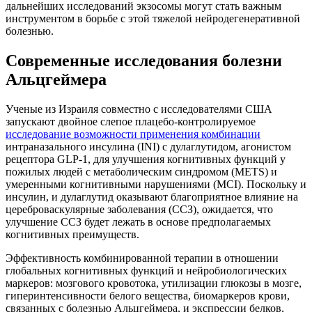
дальнейших исследований экзосомы могут стать важным
инструментом в борьбе с этой тяжелой нейродегенеративной
болезнью.
Современные исследования болезни
Альцгеймера
Ученые из Израиля совместно с исследователями США
запускают двойное слепое плацебо-контролируемое
исследование возможности применения комбинации
интраназального инсулина (INI) с дулаглутидом, агонистом
рецептора GLP-1, для улучшения когнитивных функций у
пожилых людей с метаболическим синдромом (METS) и
умеренными когнитивными нарушениями (MCI). Поскольку и
инсулин, и дулаглутид оказывают благоприятное влияние на
цереброваскулярные заболевания (ССЗ), ожидается, что
улучшение ССЗ будет лежать в основе предполагаемых
когнитивных преимуществ.
Эффективность комбинированной терапии в отношении
глобальных когнитивных функций и нейробиологических
маркеров: мозгового кровотока, утилизации глюкозы в мозге,
гиперинтенсивности белого вещества, биомаркеров крови,
связанных с болезнью Альцгеймера, и экспрессии белков,