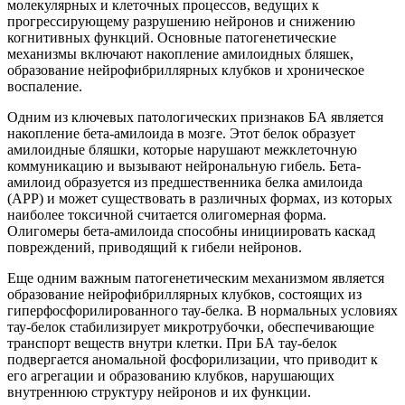
молекулярных и клеточных процессов, ведущих к
прогрессирующему разрушению нейронов и снижению
когнитивных функций. Основные патогенетические
механизмы включают накопление амилоидных бляшек,
образование нейрофибриллярных клубков и хроническое
воспаление.
Одним из ключевых патологических признаков БА является
накопление бета-амилоида в мозге. Этот белок образует
амилоидные бляшки, которые нарушают межклеточную
коммуникацию и вызывают нейрональную гибель. Бета-
амилоид образуется из предшественника белка амилоида
(APP) и может существовать в различных формах, из которых
наиболее токсичной считается олигомерная форма.
Олигомеры бета-амилоида способны инициировать каскад
повреждений, приводящий к гибели нейронов.
Еще одним важным патогенетическим механизмом является
образование нейрофибриллярных клубков, состоящих из
гиперфосфорилированного тау-белка. В нормальных условиях
тау-белок стабилизирует микротрубочки, обеспечивающие
транспорт веществ внутри клетки. При БА тау-белок
подвергается аномальной фосфорилизации, что приводит к
его агрегации и образованию клубков, нарушающих
внутреннюю структуру нейронов и их функции.