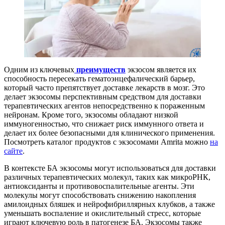
Одним из ключевых
преимуществ
экзосом является их
способность пересекать гематоэнцефалический барьер,
который часто препятствует доставке лекарств в мозг. Это
делает экзосомы перспективным средством для доставки
терапевтических агентов непосредственно к пораженным
нейронам. Кроме того, экзосомы обладают низкой
иммуногенностью, что снижает риск иммунного ответа и
делает их более безопасными для клинического применения.
Посмотреть каталог продуктов с экзосомами Amrita можно
на
сайте
.
В контексте БА экзосомы могут использоваться для доставки
различных терапевтических молекул, таких как микроРНК,
антиоксиданты и противовоспалительные агенты. Эти
молекулы могут способствовать снижению накопления
амилоидных бляшек и нейрофибриллярных клубков, а также
уменьшать воспаление и окислительный стресс, которые
играют ключевую роль в патогенезе БА. Экзосомы также