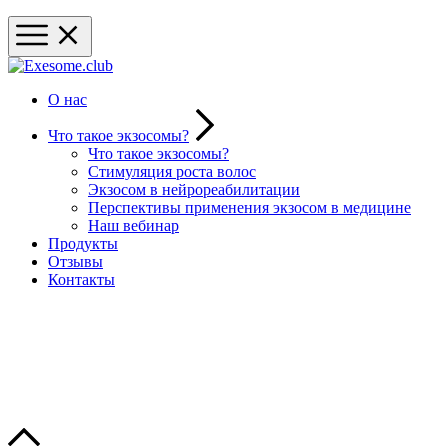
О нас
Что такое экзосомы?
Что такое экзосомы?
Стимуляция роста волос
Экзосом в нейрореабилитации
Перспективы применения экзосом в медицине
Наш вебинар
Продукты
Отзывы
Контакты