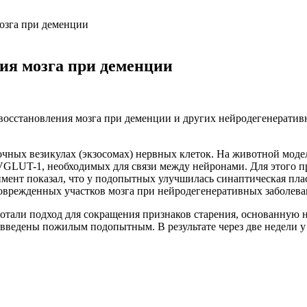
озга при деменции
ия мозга при деменции
осстановления мозга при деменции и других нейродегенеративны
очных везикулах (экзосомах) нервных клеток. На животной мод
 VGLUT-1, необходимых для связи между нейронами. Для этого 
ент показал, что у подопытных улучшилась синаптическая пла
оврежденных участков мозга при нейродегенеративных заболева
ботали подход для сокращения признаков старения, основанную 
введены пожилым подопытным. В результате через две недели 