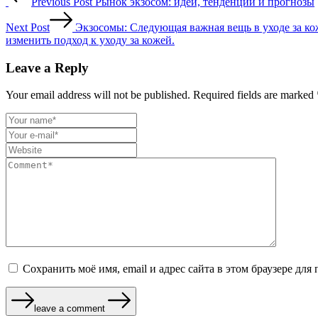
Previous Post
Рынок экзосом: идеи, тенденции и прогнозы
по
записям
Next Post
Экзосомы: Следующая важная вещь в уходе за ко
изменить подход к уходу за кожей.
Leave a Reply
Your email address will not be published. Required fields are marked 
Сохранить моё имя, email и адрес сайта в этом браузере д
leave a comment