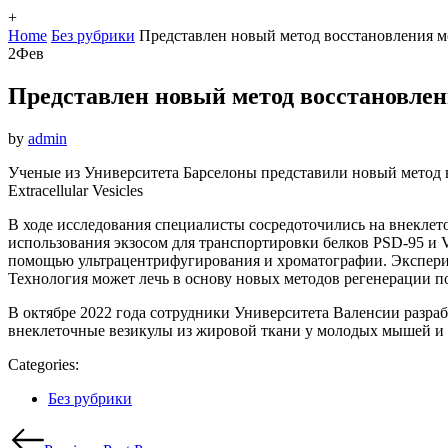
+
Home
Без рубрики
Представлен новый метод восстановления м
2
Фев
Представлен новый метод восстановлен
by
admin
Ученые из Университета Барселоны представили новый метод в
Extracellular Vesicles
В ходе исследования специалисты сосредоточились на внеклет
использования экзосом для транспортировки белков PSD-95 и
помощью ультрацентрифугирования и хроматографии. Эксперим
Технология может лечь в основу новых методов регенерации п
В октябре 2022 года сотрудники Университета Валенсии разра
внеклеточные везикулы из жировой ткани у молодых мышей и 
Categories:
Categories
Без рубрики
Навигация